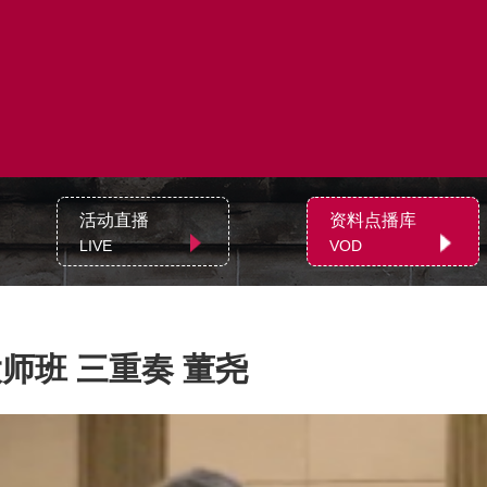
活动直播
资料点播库
LIVE
VOD
师班 三重奏 董尧