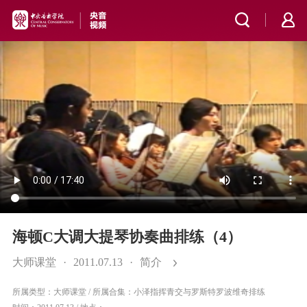
海顿C大调大提琴协奏曲排练（4）
大师课堂
·
2011.07.13
·
简介
所属类型：大师课堂
/
所属合集：小泽指挥青交与罗斯特罗波维奇排练