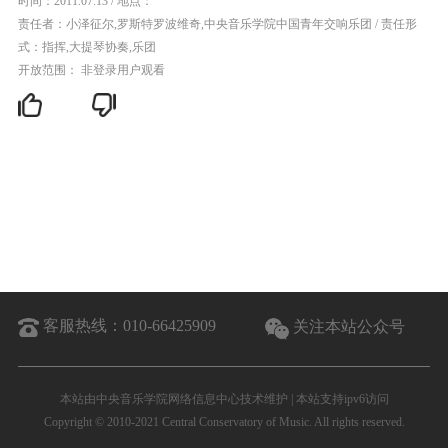
时间：2011.07.13
/
地点：
责任者：小泽征尔,罗斯特罗波维奇,中央音乐学院中国青年交响乐团
/
责任形
式：指挥,大提琴协奏,乐团
开放范围： 非登录用户观看
客服热线：
010-66425909
关注本站公众号
本站由中央音乐学院网络信息中心技术维护 | 本站支持ipv6访问
Copyright © 2010-2021 Central Conservatory of Music. All rights reserved.