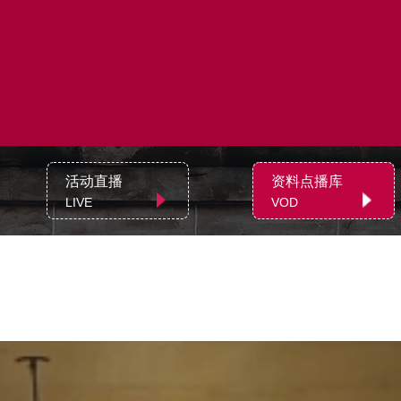
活动直播
资料点播库
LIVE
VOD
》