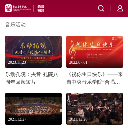
音乐活动
2023.11.23
2022.07.01
乐动孔院：央音·孔院八
《祝你生日快乐》——来
周年回顾短片
自中央音乐学院“合唱文
献导读”课程思政的献
礼！
2021.12.27
2021.12.26